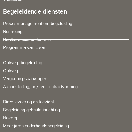
Begeleidende diensten
Procesmanagement en -begeleiding
Nulmeting
Haalbaarheidsonderzoek
Programma van Eisen
Ontwerp begeleiding
Ontwerp
Vergunningsaanvragen
Aanbesteding, prijs en contractvorming
Directievoering en toezicht
Begeleiding gebruiksinrichting
Nazorg
Meer jaren onderhoudsbegeleiding