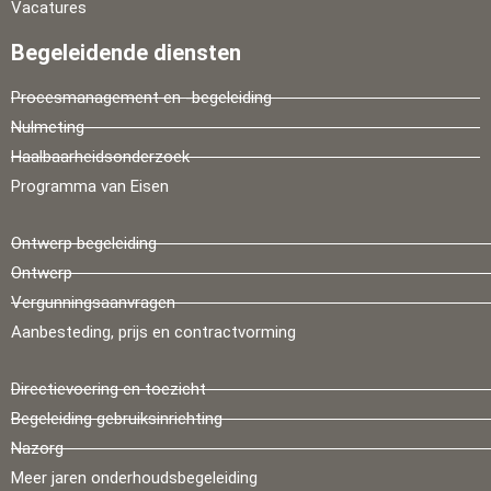
Vacatures
Begeleidende diensten
Procesmanagement en -begeleiding
Nulmeting
Haalbaarheidsonderzoek
Programma van Eisen
Ontwerp begeleiding
Ontwerp
Vergunningsaanvragen
Aanbesteding, prijs en contractvorming
Directievoering en toezicht
Begeleiding gebruiksinrichting
Nazorg
Meer jaren onderhoudsbegeleiding