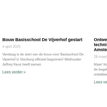
Bouw Basisschool De Vijverhof gestart
Ontwer
techn
4 april 2025
Amster
Vandaag is de start van de bouw voor Basisschool De
28 maar
Vijverhof in Voorburg officieel begonnen! Wethouder
Jeffrey Keus heeft samen
Maar! bo
de begel
Lees verder »
ontwikke
Lees ve