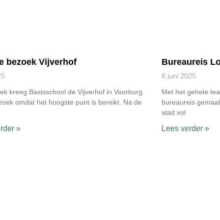
e bezoek Vijverhof
Bureaureis L
25
6 juni 2025
k kreeg Basisschool de Vijverhof in Voorburg
Met het gehele te
oek omdat het hoogste punt is bereikt. Na de
bureaureis gemaak
n
stad vol
rder »
Lees verder »