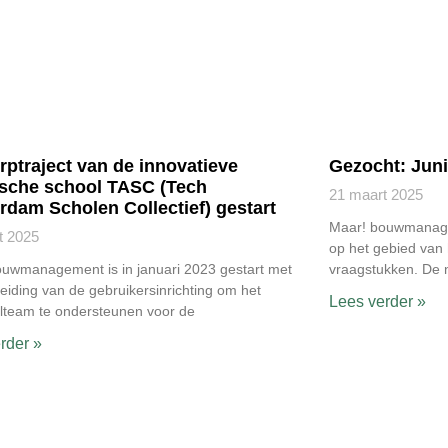
ptraject van de innovatieve
Gezocht: Jun
ische school TASC (Tech
21 maart 2025
dam Scholen Collectief) gestart
Maar! bouwmanagem
t 2025
op het gebied van 
uwmanagement is in januari 2023 gestart met
vraagstukken. De
eiding van de gebruikersinrichting om het
Lees verder »
lteam te ondersteunen voor de
rder »