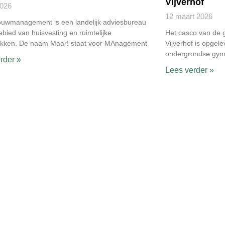
Vijverhof
2026
12 maart 2026
ouwmanagement is een landelijk adviesbureau
ebied van huisvesting en ruimtelijke
Het casco van de 
ukken. De naam Maar! staat voor MAnagement
Vijverhof is opgele
ondergrondse gymz
rder »
Lees verder »