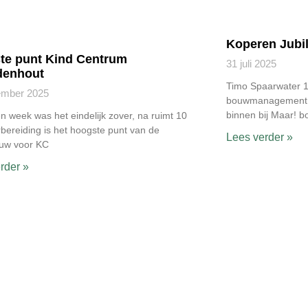
Koperen Jubi
te punt Kind Centrum
31 juli 2025
denhout
Timo Spaarwater 1
ember 2025
bouwmanagement. 
binnen bij Maar! b
n week was het eindelijk zover, na ruimt 10
rbereiding is het hoogste punt van de
Lees verder »
uw voor KC
rder »