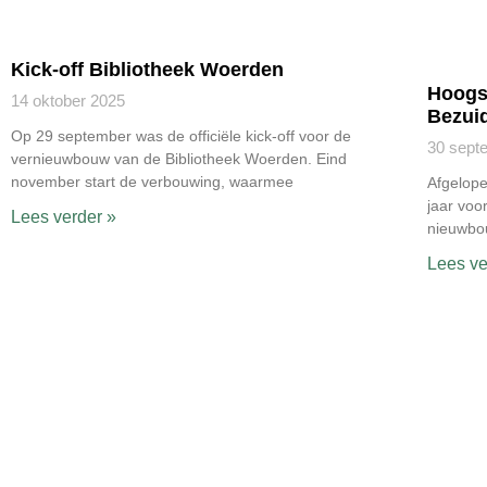
Kick-off Bibliotheek Woerden
Hoogs
14 oktober 2025
Bezui
Op 29 september was de officiële kick-off voor de
30 sept
vernieuwbouw van de Bibliotheek Woerden. Eind
november start de verbouwing, waarmee
Afgelope
jaar voo
Lees verder »
nieuwbo
Lees ve