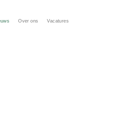
euws
Over ons
Vacatures