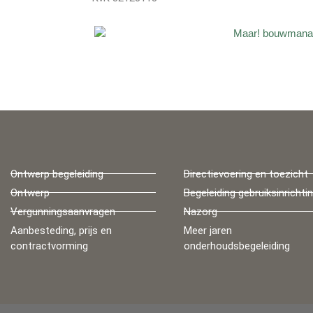
Ontwerp begeleiding
Directievoering en toezicht
Ontwerp
Begeleiding gebruiksinrichti
Vergunningsaanvragen
Nazorg
Aanbesteding, prijs en
Meer jaren
contractvorming
onderhoudsbegeleiding