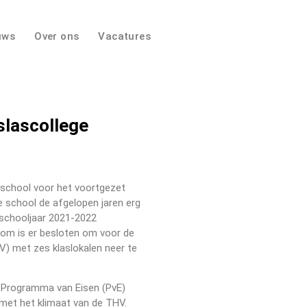
uws
Over ons
Vacatures
islascollege
 school voor het voortgezet
de school de afgelopen jaren erg
t schooljaar 2021-2022
om is er besloten om voor de
HV) met zes klaslokalen neer te
Programma van Eisen (PvE)
 met het klimaat van de THV.