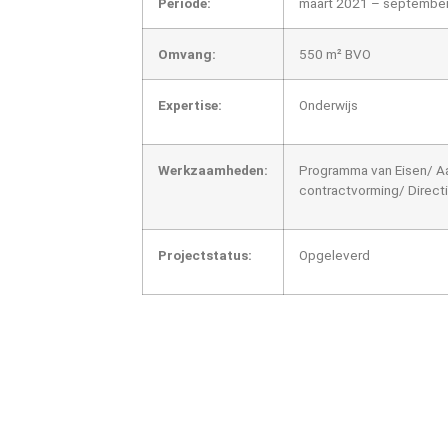
Periode:
maart 2021 – septembe
Omvang:
550 m² BVO
Expertise:
Onderwijs
Werkzaamheden:
Programma van Eisen/ Aa
contractvorming/ Direct
Projectstatus:
Opgeleverd