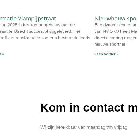
rmatie Vlampijpstraat
Nieuwbouw spor
uari 2025 is het kantoorgebouw aan de
Een dynamische ontmoe
raat te Utrecht succesvol opgeleverd. Het
van NV SRO heeft M
treft de transformatie van een bestaande loods
directievoering mogen
nieuwe sporthal
r »
Lees verder »
Kom in contact 
Wij zijn bereikbaar van maandag t/m vrijdag