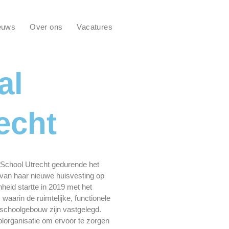
euws
Over ons
Vacatures
al
echt
School Utrecht gedurende het
e van haar nieuwe huisvesting op
heid startte in 2019 met het
aarin de ruimtelijke, functionele
 schoolgebouw zijn vastgelegd.
organisatie om ervoor te zorgen