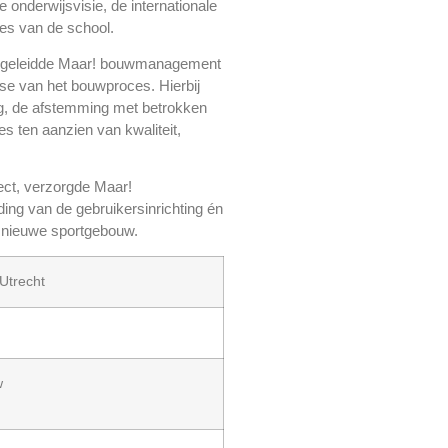
e onderwijsvisie, de internationale
es van de school.
begeleidde Maar! bouwmanagement
ase van het bouwproces. Hierbij
g, de afstemming met betrokken
s ten aanzien van kwaliteit,
ect, verzorgde Maar!
ng van de gebruikersinrichting én
egen nieuwe sportgebouw.
Utrecht
w