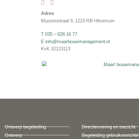
Adres
Mussenstraat 9, 1223 RB Hilversum
T 035 – 628 16 77
E info@maarbouwmanagement.nl
KvK 32123113
Ontwerp begeleiding
Directievoering en toezicht
Ontwerp
Begeleiding gebruiksinrichti