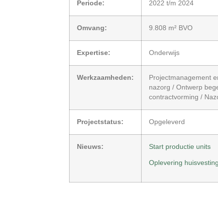
Periode:
2022 t/m 2024
Omvang:
9.808 m² BVO
Expertise:
Onderwijs
Werkzaamheden:
Projectmanagement en
nazorg / Ontwerp begel
contractvorming / Naz
Projectstatus:
Opgeleverd
Nieuws:
Start productie units
Oplevering huisvestin