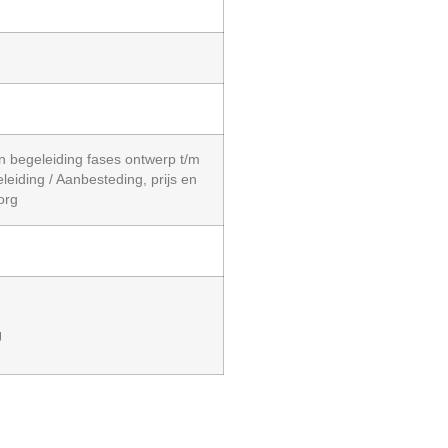
 begeleiding fases ontwerp t/m
eiding / Aanbesteding, prijs en
org
g