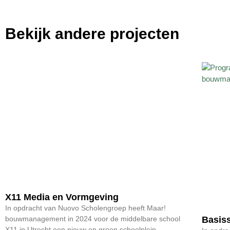
Bekijk andere projecten
X11 Media en Vormgeving
In opdracht van Nuovo Scholengroep heeft Maar!
bouwmanagement in 2024 voor de middelbare school
Basis
X11 in Utrecht een nieuw en groen schoolplein