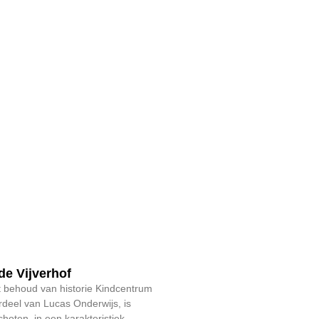
e Vijverhof
behoud van historie Kindcentrum
rdeel van Lucas Onderwijs, is
hoten, in een karakteristiek