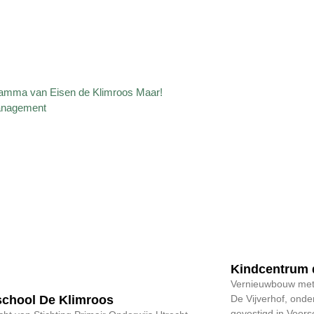
Kindcentrum d
Vernieuwbouw met 
school De Klimroos
De Vijverhof, onde
gevestigd in Voorsc