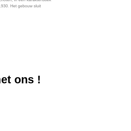
1930. Het gebouw sluit
met ons
!