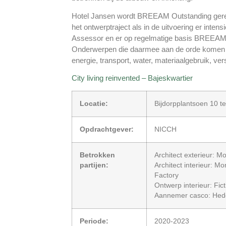
Hotel Jansen wordt BREEAM Outstanding gereal
het ontwerptraject als in de uitvoering er inte
Assessor en er op regelmatige basis BREEAM-
Onderwerpen die daarmee aan de orde komen 
energie, transport, water, materiaalgebruik, vers
City living reinvented – Bajeskwartier
Locatie:
Bijdorpplantsoen 10 
Opdrachtgever:
NICCH
Betrokken
Architect exterieur: M
partijen:
Architect interieur: Mo
Factory
Ontwerp interieur: Fic
Aannemer casco: He
Periode:
2020-2023