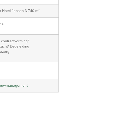
 Hotel Jansen 3.740 m²
eca
n contractvorming/
zicht/ Begeleiding
Nazorg
 bouwmanagement