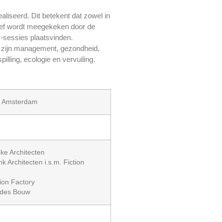
iseerd. Dit betekent dat zowel in
nsief wordt meegekeken door de
sessies plaatsvinden.
zijn management, gezondheid,
pilling, ecologie en vervuiling.
te Amsterdam
oke Architecten
nk Architecten i.s.m. Fiction
tion Factory
ddes Bouw