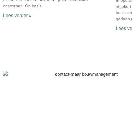
In opdra
ontworpen. Op basis
afgekort
basissch
Lees verder »
gedaan 
Lees ve