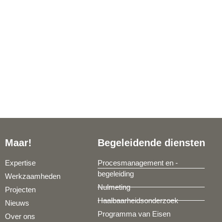
Maar!
Begeleidende diensten
Expertise
Procesmanagement en -
begeleiding
Werkzaamheden
Nulmeting
Projecten
Haalbaarheidsonderzoek
Nieuws
Programma van Eisen
Over ons