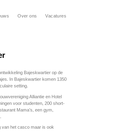
euws
Over ons
Vacatures
er
ontwikkeling Bajeskwartier op de
ajes. In Bajeskwartier komen 1350
laire setting.
uwvereniging Alliantie en Hotel
ingen voor studenten, 200 short-
restaurant Mama’s, een gym,
.
 van het casco maar is ook