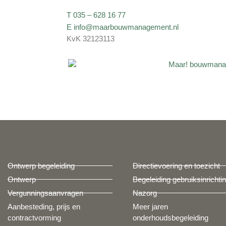
T 035 – 628 16 77
E info@maarbouwmanagement.nl
KvK 32123113
Ontwerp begeleiding
Directievoering en toezicht
Ontwerp
Begeleiding gebruiksinrichti
Vergunningsaanvragen
Nazorg
Aanbesteding, prijs en
Meer jaren
contractvorming
onderhoudsbegeleiding