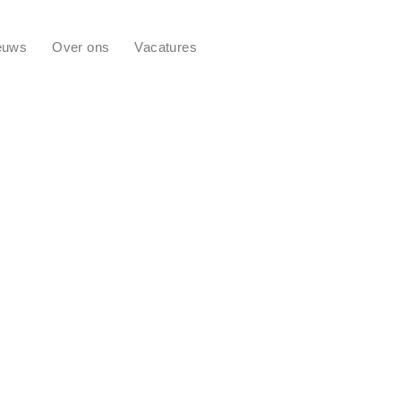
euws
Over ons
Vacatures