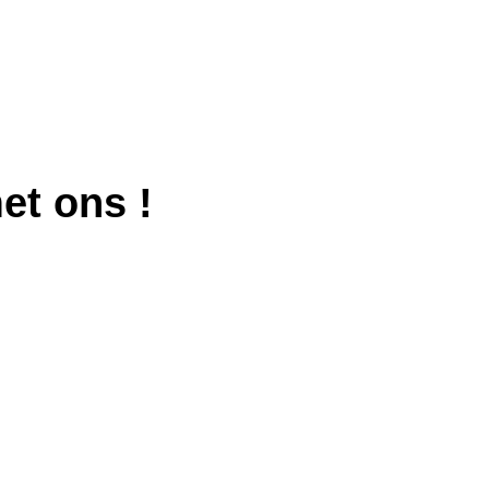
met ons
!