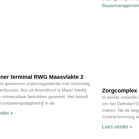
iner terminal RWG Maasvlakte 2
en gewonnen prijsvraagselectie met voormalig
tenbureau Jinx uit Amersfoort is Maar! hierbij
Zorgcomplex
e ontwerpfase betrokken geweest. Het betreft
In eerste instanti
 containeropslagbedrijf in de
om het Definitief 
maken. Na de bege
rder »
Contractvorming is
Lees verder »