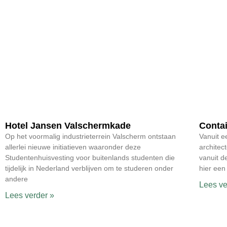
Hotel Jansen Valschermkade
Conta
Op het voormalig industrieterrein Valscherm ontstaan
Vanuit e
allerlei nieuwe initiatieven waaronder deze
architec
Studentenhuisvesting voor buitenlands studenten die
vanuit d
tijdelijk in Nederland verblijven om te studeren onder
hier een
andere
Lees ve
Lees verder »