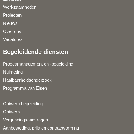
Werkzaamheden
Projecten
Nieuws
Over ons
Vacatures
Begeleidende diensten
Procesmanagement en -begeleiding
Nulmeting
Haalbaarheidsonderzoek
Programma van Eisen
Ontwerp begeleiding
Ontwerp
Vergunningsaanvragen
Aanbesteding, prijs en contractvorming