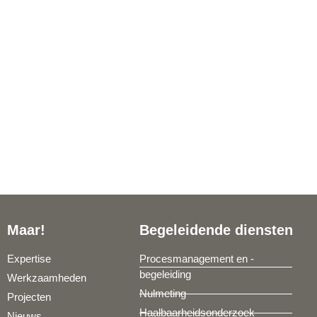
Maar!
Begeleidende diensten
Expertise
Procesmanagement en -
begeleiding
Werkzaamheden
Nulmeting
Projecten
Haalbaarheidsonderzoek
Nieuws