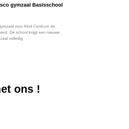
asco gymzaal Basisschool
gymzaal voor Kind Centrum de
verd. De school krijgt een nieuwe
aal volledig
met ons
!