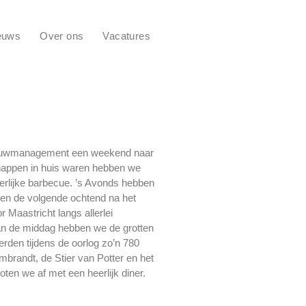
euws
Over ons
Vacatures
bouwmanagement een weekend naar
happen in huis waren hebben we
erlijke barbecue. ’s Avonds hebben
en de volgende ochtend na het
or Maastricht langs allerlei
an de middag hebben we de grotten
rden tijdens de oorlog zo’n 780
randt, de Stier van Potter en het
oten we af met een heerlijk diner.