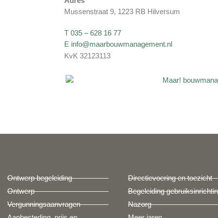
Adres
Mussenstraat 9, 1223 RB Hilversum
T 035 – 628 16 77
E info@maarbouwmanagement.nl
KvK 32123113
Ontwerp begeleiding
Directievoering en toezicht
Ontwerp
Begeleiding gebruiksinrichti
Vergunningsaanvragen
Nazorg
Aanbesteding, prijs en
Meer jaren