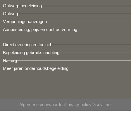
Ontwerp begeleiding
Ontwerp
Vergunningsaanvragen
Aanbesteding, prijs en contractvorming
Directievoering en toezicht
Begeleiding gebruiksinrichting
Nazorg
Meer jaren onderhoudsbegeleiding
Algemene voorwaarden
Privacy policy
Disclaimer