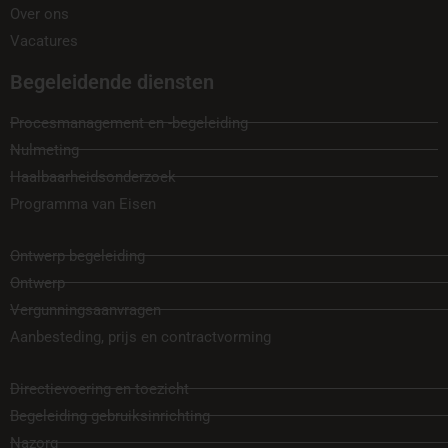
Over ons
Vacatures
Begeleidende diensten
Procesmanagement en -begeleiding
Nulmeting
Haalbaarheidsonderzoek
Programma van Eisen
Ontwerp begeleiding
Ontwerp
Vergunningsaanvragen
Aanbesteding, prijs en contractvorming
Directievoering en toezicht
Begeleiding gebruiksinrichting
Nazorg