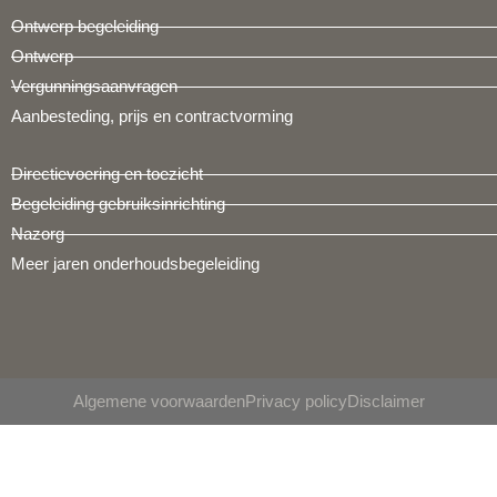
Ontwerp begeleiding
Ontwerp
Vergunningsaanvragen
Aanbesteding, prijs en contractvorming
Directievoering en toezicht
Begeleiding gebruiksinrichting
Nazorg
Meer jaren onderhoudsbegeleiding
Algemene voorwaarden
Privacy policy
Disclaimer