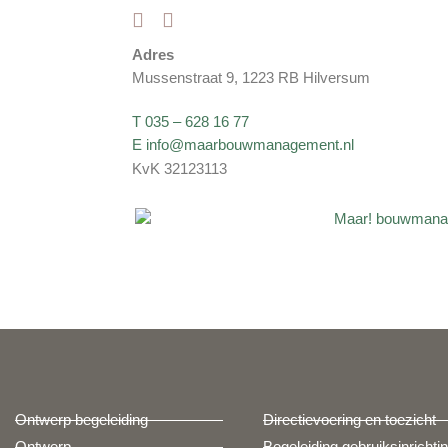
Adres
Mussenstraat 9, 1223 RB Hilversum
T 035 – 628 16 77
E info@maarbouwmanagement.nl
KvK 32123113
Ontwerp begeleiding
Directievoering en toezicht
Ontwerp
Begeleiding gebruiksinrichti