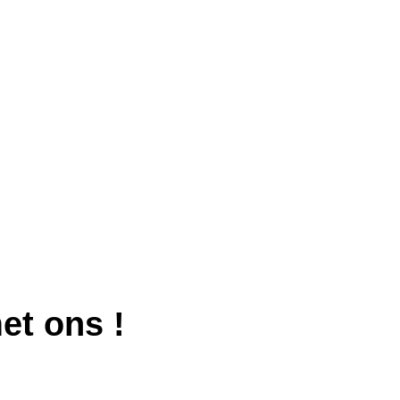
met ons
!