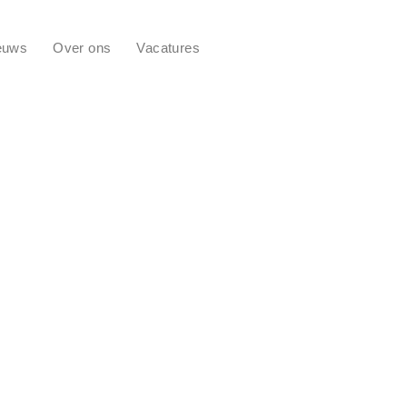
euws
Over ons
Vacatures