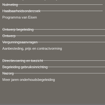
Nulmeting
Haalbaarheidsonderzoek
Programma van Eisen
Ontwerp begeleiding
Ontwerp
Vergunningsaanvragen
Aanbesteding, prijs en contractvorming
Directievoering en toezicht
Begeleiding gebruiksinrichting
Nazorg
Meer jaren onderhoudsbegeleiding