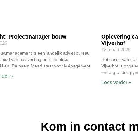
ht: Projectmanager bouw
Oplevering c
Vijverhof
2026
12 maart 2026
ouwmanagement is een landelijk adviesbureau
ebied van huisvesting en ruimtelijke
Het casco van de 
ukken. De naam Maar! staat voor MAnagement
Vijverhof is opgele
ondergrondse gymz
rder »
Lees verder »
Kom in contact 