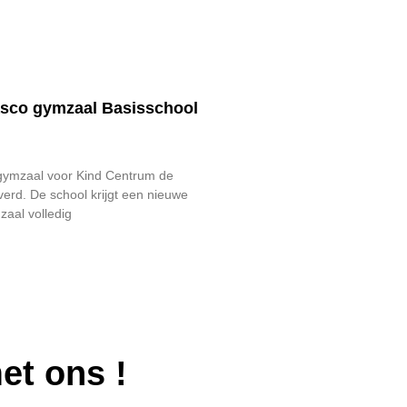
asco gymzaal Basisschool
gymzaal voor Kind Centrum de
verd. De school krijgt een nieuwe
aal volledig
met ons
!