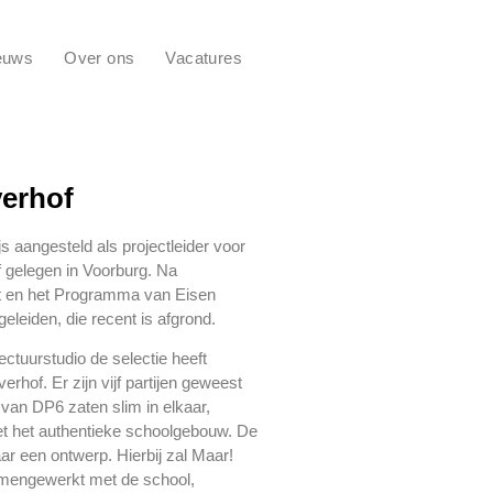
euws
Over ons
Vacatures
erhof
aangesteld als projectleider voor
 gelegen in Voorburg. Na
t en het Programma van Eisen
leiden, die recent is afgrond.
ctuurstudio de selectie heeft
of. Er zijn vijf partijen geweest
van DP6 zaten slim in elkaar,
et het authentieke schoolgebouw. De
ar een ontwerp. Hierbij zal Maar!
samengewerkt met de school,