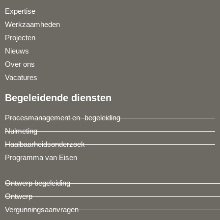
Expertise
Werkzaamheden
Projecten
Nieuws
Over ons
Vacatures
Begeleidende diensten
Procesmanagement en -begeleiding
Nulmeting
Haalbaarheidsonderzoek
Programma van Eisen
Ontwerp begeleiding
Ontwerp
Vergunningsaanvragen