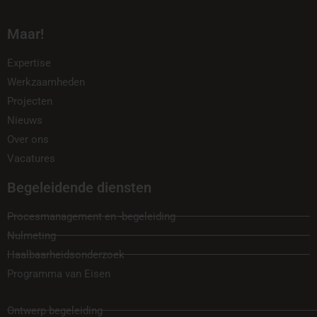
Maar!
Expertise
Werkzaamheden
Projecten
Nieuws
Over ons
Vacatures
Begeleidende diensten
Procesmanagement en -begeleiding
Nulmeting
Haalbaarheidsonderzoek
Programma van Eisen
Ontwerp begeleiding