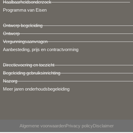
Haalbaarheidsonderzoek
Programma van Eisen
Ontwerp begeleiding
Ontwerp
Vergunningsaanvragen
Aanbesteding, prijs en contractvorming
Directievoering en toezicht
Begeleiding gebruiksinrichting
Nazorg
Meer jaren onderhoudsbegeleiding
Algemene voorwaarden
Privacy policy
Disclaimer