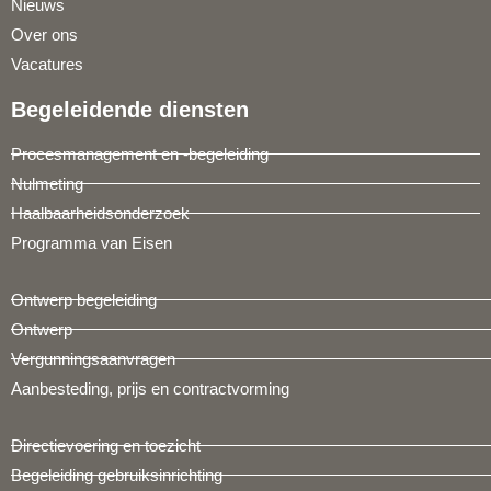
Nieuws
Over ons
Vacatures
Begeleidende diensten
Procesmanagement en -begeleiding
Nulmeting
Haalbaarheidsonderzoek
Programma van Eisen
Ontwerp begeleiding
Ontwerp
Vergunningsaanvragen
Aanbesteding, prijs en contractvorming
Directievoering en toezicht
Begeleiding gebruiksinrichting