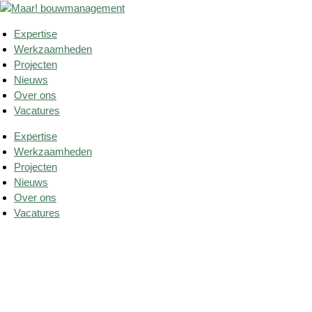
Ga
naar
Expertise
de
Werkzaamheden
inhoud
Projecten
Nieuws
Over ons
Vacatures
Expertise
Werkzaamheden
Projecten
Nieuws
Over ons
Vacatures