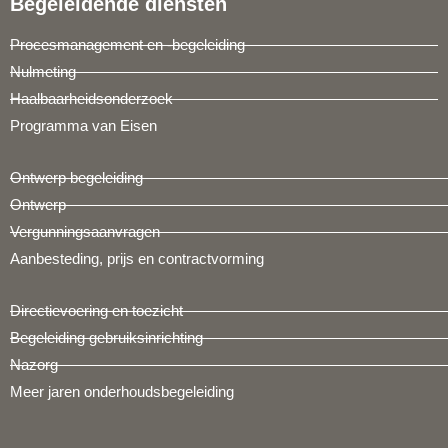
Begeleidende diensten
Procesmanagement en -begeleiding
Nulmeting
Haalbaarheidsonderzoek
Programma van Eisen
Ontwerp begeleiding
Ontwerp
Vergunningsaanvragen
Aanbesteding, prijs en contractvorming
Directievoering en toezicht
Begeleiding gebruiksinrichting
Nazorg
Meer jaren onderhoudsbegeleiding